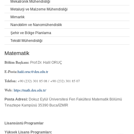
Mekatronik Mühendisliği
Metalurji ve Malzeme Mühendisliği
Mimarlık
Nanobilim ve Nanomühendislik
Şehir ve Bölge Planlama
Tekstil Mühendisliği
Matematik
Bölüm Başkanı:
Prof.Dr. Halil ORUÇ
E-Posta:
halil.oruc@deu.edu.tr
Telefon:
+90 (232) 301 85 08 / +90 (232) 301 85 07
Web:
https://math.deu.edu.tr/
Posta Adresi:
Dokuz Eylül Üniversitesi Fen Fakültesi Matematik Bölümü
Tınaztepe Kampüsü 35390 Buca/İZMİR
Lisansüstü Programlar
Yüksek Lisans Programları: