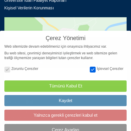
Üniversite İdari Faaliyet Raporları
Kişisel Verilerin Korunması
Çerez Yönetimi
By loading the map, you agree to Google's privacy policy.
Web sitemizde devam edebilmeniz için onayınıza ihtiyacımız var.
Learn more
Bu web sitesi, çevrimiçi deneyiminizi iyileştirmek ve web sitemize gelen
Load map
trafiği ölçmemize yarayan bilgileri tutan çerezler kullanır.
Always unblock Google Maps
Çerez Yönetimi
Zorunlu Çerezler
İşlevsel Çerezler
Tümünü Kabul Et
Kaydet
İletişim Bilgileri
DEÜ Fen Bilimleri Enstitüsü
Yalnızca gerekli çerezleri kabul et
Merkez Yerleşkesi, Pk:35390 Buca-İZMİR
İletişim Bilgileri
Çerez Ayarları