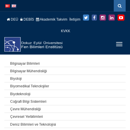
İçeriğe
Navigasyona
atla
atla
DEÜ
DEBİS
Akademik Takvim
İletişim
KVKK
Menüy
Geç
Bilgisayar Bilimleri
Bilgisayar Mühendisliği
Biyoloji
Biyomedikal Teknolojiler
Biyoteknoloji
Coğrafi Bilgi Sistemleri
Çevre Mühendisliği
Çevresel Yerbilimleri
Deniz Bilimleri ve Teknolojisi