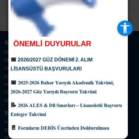
ÖNEMLİ DUYURULAR
Bilişim Servisleri
DEBİS
📅
2026/2027 GÜZ DÖNEMİ 2. ALIM
DEÜ Bologna İşlemleri
DEÜ Otomasyonlar
LİSANSÜSTÜ BAŞVURULARI
Eduroam Kablosuz Ağ Erişimi
📅
2025-2026 Bahar Yarıyılı Akademik Takvimi,
Haftalık Ders Programı Sorgulama
2026-2027 Güz Yarıyılı Başvuru Takvimi
Öğretim Üyesi Not Girişi
Web Ders Kayıt
📝
2026 ALES & Dil Sınavları – Lisansüstü Başvuru
Bağlantılar
Entegre Takvimi
İnsan Araştırmaları Etik Kurulu
📄
Formların DEBİS Üzerinden Doldurulması
Birim Faaliyet Raporları
DEÜ Kariyer Planlama ve Mezunlarla İlşk.