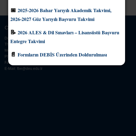
📅
2025-2026 Bahar Yarıyılı Akademik Takvimi,
2026-2027 Güz Yarıyılı Başvuru Takvimi
Contact Information
📝
2026 ALES & Dil Sınavları – Lisansüstü Başvuru
Dokuz Eylül University
Entegre Takvimi
The Graduate School of Natural and Applied Sciences
Merkez Campus Buca Izmir 35160 Türkiye
📄
Formların DEBİS Üzerinden Doldurulması
Phone: +90 (232) 453 1717(pbx)
Fax : +90 (232) 453 8787
E-Mail:
fbe@deu.edu.tr