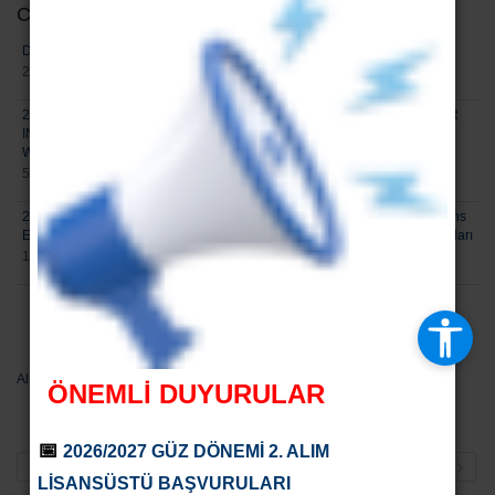
Current Announcements
Department’s Introduction Videos
21 Jul 2020
2025/2026 ACADEMIC YEAR SPRING SEMESTER APPLICATIONS FOR
INTERNATIONAL STUDENTS AND TURKISH CITIZENSHIP STUDENTS
WHO COMPLETED THEIR UNDERGRADUATE EDUCATION ABROAD
5 Jan 2026
2025/2026 Öğretim Yılı Güz Dönemi Yabancı Uyruklu Öğrenci veya Lisans
Eğitimini Yurtdışında tamamlayan TC Uyruklu Öğrenci Yerleştirme sonuçları
14 Aug 2025
All Latest Announcements List
ÖNEMLİ DUYURULAR
📅
2026/2027 GÜZ DÖNEMİ 2. ALIM
LİSANSÜSTÜ BAŞVURULARI