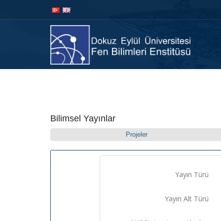
İçeriğe
Navigasyona
atla
atla
Anasay
Bilimsel Yayınlar
Projeler