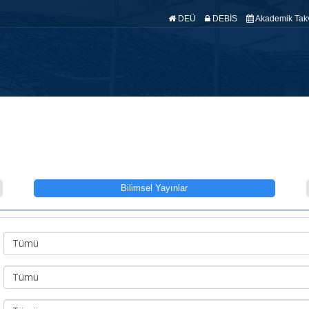
DEÜ
DEBİS
Akademik Tak
fa
Hakkımızda
Anabilim Dallarımız
Araştırma
Yönetmelik
Ö
Bilimsel Yayınlar