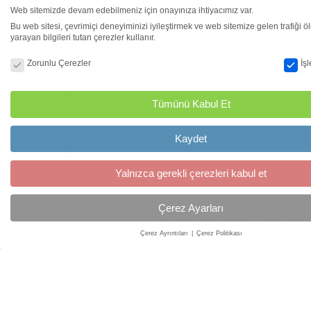
Web sitemizde devam edebilmeniz için onayınıza ihtiyacımız var.
Bu web sitesi, çevrimiçi deneyiminizi iyileştirmek ve web sitemize gelen trafiği 
yarayan bilgileri tutan çerezler kullanır.
Çerez Yönetimi
Zorunlu Çerezler
İş
Tümünü Kabul Et
Kaydet
Yalnızca gerekli çerezleri kabul et
Çerez Ayarları
Çerez Ayrıntıları
Çerez Politikası
Çerez Yönetimi
Bu web sitesi, çevrimiçi deneyiminizi iyileştirmek ve web sitemize gelen trafiği 
yarayan bilgileri tutan çerezler kullanır.
Çerez Politikası için Tıklayınız.