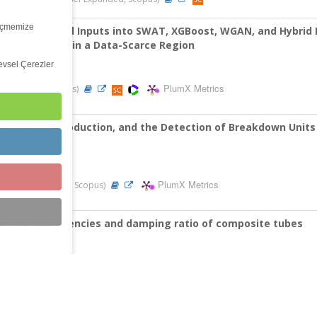
ölçmemize
levsel Çerezler
ölçmemize