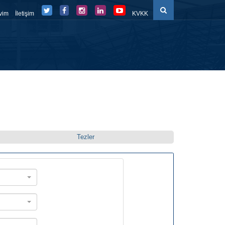
vim
İletişim
KVKK
düller
Eğitim Süreçleri
Belge-Form
FBE Panel
Tezler