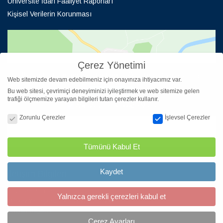
Üniversite İdari Faaliyet Raporları
Kişisel Verilerin Korunması
Çerez Yönetimi
By loading the map, you agree to Google's privacy policy.
Web sitemizde devam edebilmeniz için onayınıza ihtiyacımız var.
Learn more
Bu web sitesi, çevrimiçi deneyiminizi iyileştirmek ve web sitemize gelen
Load map
trafiği ölçmemize yarayan bilgileri tutan çerezler kullanır.
Always unblock Google Maps
Çerez Yönetimi
Zorunlu Çerezler
İşlevsel Çerezler
Tümünü Kabul Et
Kaydet
İletişim Bilgileri
DEÜ Fen Bilimleri Enstitüsü
Yalnızca gerekli çerezleri kabul et
Merkez Yerleşkesi, Pk:35390 Buca-İZMİR
İletişim Bilgileri
Çerez Ayarları