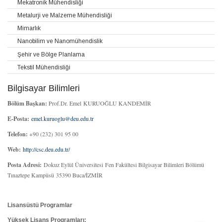
Mekatronik Mühendisliği
Metalurji ve Malzeme Mühendisliği
Mimarlık
Nanobilim ve Nanomühendislik
Şehir ve Bölge Planlama
Tekstil Mühendisliği
Bilgisayar Bilimleri
Bölüm Başkan:
Prof.Dr. Emel KURUOĞLU KANDEMİR
E-Posta:
emel.kuruoglu@deu.edu.tr
Telefon:
+90 (232) 301 95 00
Web:
http://csc.deu.edu.tr/
Posta Adresi:
Dokuz Eylül Üniversitesi Fen Fakültesi Bilgisayar Bilimleri Bölümü
Tınaztepe Kampüsü 35390 Buca/İZMİR
Lisansüstü Programlar
Yüksek Lisans Programları: