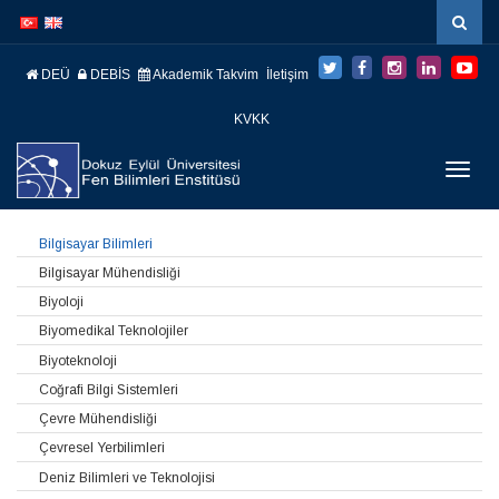
İçeriğe
Navigasyona
atla
atla
DEÜ
DEBİS
Akademik Takvim
İletişim
KVKK
Menüy
Geç
Bilgisayar Bilimleri
Bilgisayar Mühendisliği
Biyoloji
Biyomedikal Teknolojiler
Biyoteknoloji
Coğrafi Bilgi Sistemleri
Çevre Mühendisliği
Çevresel Yerbilimleri
Deniz Bilimleri ve Teknolojisi