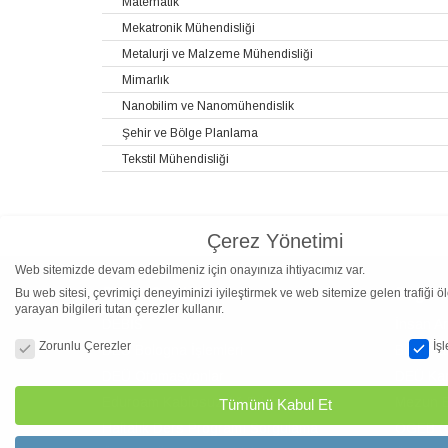
Matematik
Mekatronik Mühendisliği
Metalurji ve Malzeme Mühendisliği
Mimarlık
Nanobilim ve Nanomühendislik
Şehir ve Bölge Planlama
Tekstil Mühendisliği
Çerez Yönetimi
Web sitemizde devam edebilmeniz için onayınıza ihtiyacımız var.
Bu web sitesi, çevrimiçi deneyiminizi iyileştirmek ve web sitemize gelen trafiği 
Bilişim Servisleri
Bağlant
yarayan bilgileri tutan çerezler kullanır.
DEBİS
İnsan Ar
Çerez Yönetimi
Zorunlu Çerezler
İş
DEÜ Bologna İşlemleri
Birim Fa
DEÜ Otomasyonlar
DEÜ Kari
Eduroam Kablosuz Ağ Erişimi
Mezun B
Tümünü Kabul Et
Haftalık Ders Programı Sorgulama
OGEB (O