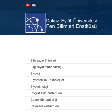
İçeriğe
Navigasyona
atla
atla
Anasay
Bilgisayar Bilimleri
Bilgisayar Mühendisliği
Biyoloji
Biyomedikal Teknolojiler
Biyoteknoloji
Coğrafi Bilgi Sistemleri
Çevre Mühendisliği
Çevresel Yerbilimleri