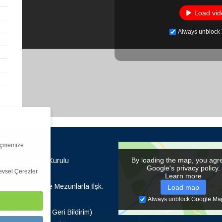
Load vid
Always unblock
ölçmemize
ılar
By loading the map, you agr
aştırmaları Etik Kurulu
Google's privacy policy.
levsel Çerezler
aliyet Raporları
Learn more
yer Planlama ve Mezunlarla İlşk.
Load map
ilgi Formu
Always unblock Google Ma
lumlu/Olumsuz Geri Bildirim)