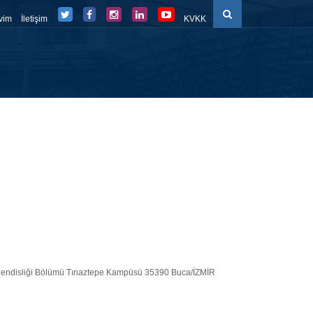
vim
İletişim
KVKK
düller
Eğitim Süreçleri
Belge-Form
FBE Panel
Mühendisliği Bölümü Tınaztepe Kampüsü 35390 Buca/İZMİR