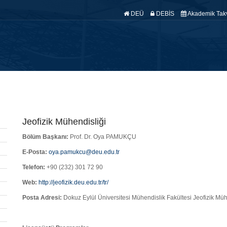
DEÜ
DEBİS
Akademik Tak
fa
Hakkımızda
Anabilim Dallarımız
Araştırma
Yönetmelik
Ö
Jeofizik Mühendisliği
Bölüm Başkanı:
Prof. Dr. Oya PAMUKÇU
E-Posta:
oya.pamukcu@deu.edu.tr
Telefon:
+90 (232) 301 72 90
Web:
http://jeofizik.deu.edu.tr/tr/
Posta Adresi:
Dokuz Eylül Üniversitesi Mühendislik Fakültesi Jeofizik 