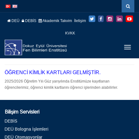
İçeriğe
Navigasyona
atla
atla
DEÜ
DEBİS
Akademik Takvim
İletişim
KVKK
Menüy
Geç
ÖĞRENCİ KİMLİK KARTLARI GELMİŞTİR.
2025/2026 Öğretim Yılı Güz yarıyılında Enstitümüze kayıtlanan
öğrencilerimiz, öğrenci kimlik kartlarını öğrenci işlerinden alabilirler.
Bilişim Servisleri
DEBİS
DEÜ Bologna İşlemleri
DEÜ Otomasyonlar