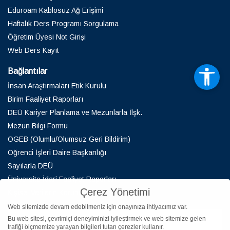
Eduroam Kablosuz Ağ Erişimi
Haftalık Ders Programı Sorgulama
Öğretim Üyesi Not Girişi
Web Ders Kayıt
Bağlantılar
İnsan Araştırmaları Etik Kurulu
Birim Faaliyet Raporları
DEÜ Kariyer Planlama ve Mezunlarla İlşk.
Mezun Bilgi Formu
OGEB (Olumlu/Olumsuz Geri Bildirim)
Öğrenci İşleri Daire Başkanlığı
Sayılarla DEÜ
Üniversite İdari Faaliyet Raporları
Çerez Yönetimi
Kişisel Verilerin Korunması
Web sitemizde devam edebilmeniz için onayınıza ihtiyacımız var.
Bu web sitesi, çevrimiçi deneyiminizi iyileştirmek ve web sitemize gelen
trafiği ölçmemize yarayan bilgileri tutan çerezler kullanır.