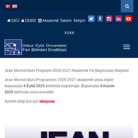
İçeriğe
Navigasyona
atla
atla
DEÜ
DEBİS
Akademik Takvim
İletişim
KVKK
Menüy
Geç
Jean Monnet Burs Programı 2026-2027 Akademik Yılı Başvuruları Başladı!
Jean Monnet Burs Programının 2026-2027 akademik yılına ilişkin
başvurular
4 Eylül 2025
tarihinde başlamıştır. Başvurular
4 Kasım
2025
tarihinde sona erecektir.
Ayrıntılı bilgi için için
tıklayınız
.