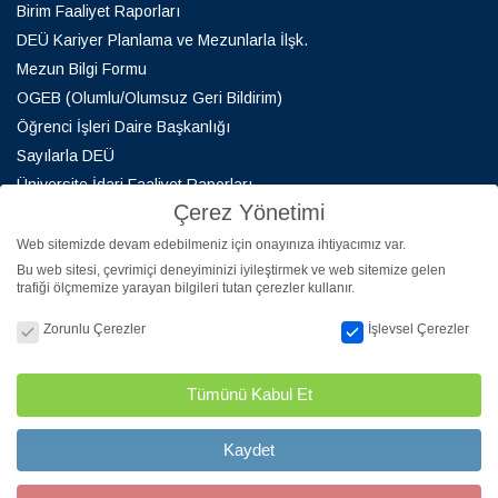
Birim Faaliyet Raporları
DEÜ Kariyer Planlama ve Mezunlarla İlşk.
Mezun Bilgi Formu
OGEB (Olumlu/Olumsuz Geri Bildirim)
Öğrenci İşleri Daire Başkanlığı
Sayılarla DEÜ
Üniversite İdari Faaliyet Raporları
Çerez Yönetimi
Kişisel Verilerin Korunması
Web sitemizde devam edebilmeniz için onayınıza ihtiyacımız var.
Bu web sitesi, çevrimiçi deneyiminizi iyileştirmek ve web sitemize gelen
trafiği ölçmemize yarayan bilgileri tutan çerezler kullanır.
Çerez Yönetimi
Zorunlu Çerezler
İşlevsel Çerezler
By loading the map, you agree to Google's privacy policy.
Learn more
Load map
Tümünü Kabul Et
Always unblock Google Maps
Kaydet