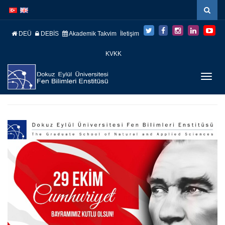
İçeriğe
Navigasyona
atla
atla
DEÜ
DEBİS
Akademik Takvim
İletişim
KVKK
Menüy
Geç