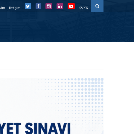
vim
İletişim
KVKK
düller
Eğitim Süreçleri
Belge-Form
FBE Panel