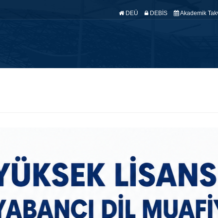
DEÜ
DEBİS
Akademik Tak
fa
Hakkımızda
Anabilim Dallarımız
Araştırma
Yönetmelik
Ö