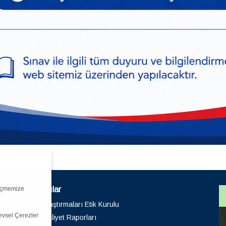
ölçmemize
Bağlantılar
İnsan Araştırmaları Etik Kurulu
levsel Çerezler
Birim Faaliyet Raporları