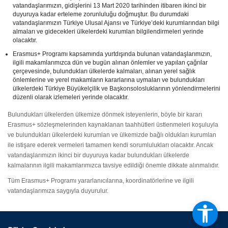
vatandaşlarımızın, gidişlerini 13 Mart 2020 tarihinden itibaren ikinci bir
duyuruya kadar erteleme zorunluluğu doğmuştur. Bu durumdaki
vatandaşlarımızın Türkiye Ulusal Ajansı ve Türkiye’deki kurumlarından bilgi
almaları ve gidecekleri ülkelerdeki kurumlan bilgilendirmeleri yerinde
olacaktır.
Erasmus+ Programı kapsamında yurtdışında bulunan vatandaşlarımızın,
ilgili makamlarımızca dün ve bugün alınan önlemler ve yapılan çağrılar
çerçevesinde, bulundukları ülkelerde kalmaları, alınan yerel sağlık
önlemlerine ve yerel makamların kararlarına uymaları ve bulundukları
ülkelerdeki Türkiye Büyükelçilik ve Başkonsolosluklarının yönlendirmelerini
düzenli olarak izlemeleri yerinde olacaktır.
Bulundukları ülkelerden ülkemize dönmek isteyenlerin, böyle bir kararı
Erasmus+ sözleşmelerinden kaynaklanan taahhütleri üstlenmeleri koşuluyla
ve bulundukları ülkelerdeki kurumlan ve ülkemizde bağlı oldukları kurumlan
ile istişare ederek vermeleri tamamen kendi sorumlulukları olacaktır. Ancak
vatandaşlarımızın ikinci bir duyuruya kadar bulundukları ülkelerde
kalmalarının ilgili makamlarımızca tavsiye edildiği önemle dikkate alınmalıdır.
Tüm Erasmus+ Programı yararlanıcılarına, koordinatörlerine ve ilgili
vatandaşlarımıza saygıyla duyurulur.