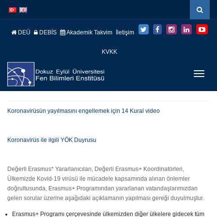
İçeriğe
Navigasyona
atla
atla
DEÜ
DEBİS
Akademik Takvim
İletişim
KVKK
Menüy
Geç
Koronavirüsün yayılmasını engellemek için 14 Kural video
Koronavirüs ile ilgili YÖK Duyrusu
Değerli Erasmus* Yararlanıcıları, Değerli Erasmus+ Koordinatörleri,
Ülkemizde Kovid-19 virüsü ile mücadele kapsamında alınan önlemler
doğrultusunda, Erasmus+ Programından yararlanan vatandaşlarımızdan
gelen sorular üzerine aşağıdaki açıklamanın yapılması gereği duyulmuştur.
Erasmus+ Programı çerçevesinde ülkemizden diğer ülkelere gidecek tüm