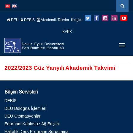
İçeriğe
Navigasyona
atla
atla
DEÜ
DEBİS
Akademik Takvim
İletişim
KVKK
Menüy
Geç
2022/2023 Güz Yarıyılı Akademik Takvimi
Bilişim Servisleri
DEBİS
DEÜ Bologna İşlemleri
DEÜ Otomasyonlar
Eduroam Kablosuz Ağ Erişimi
Haftalık Ders Programı Sorgulama