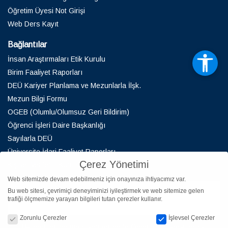
Öğretim Üyesi Not Girişi
Web Ders Kayıt
Bağlantılar
İnsan Araştırmaları Etik Kurulu
Birim Faaliyet Raporları
DEÜ Kariyer Planlama ve Mezunlarla İlşk.
Mezun Bilgi Formu
OGEB (Olumlu/Olumsuz Geri Bildirim)
Öğrenci İşleri Daire Başkanlığı
Sayılarla DEÜ
Üniversite İdari Faaliyet Raporları
Çerez Yönetimi
Kişisel Verilerin Korunması
Web sitemizde devam edebilmeniz için onayınıza ihtiyacımız var.
Bu web sitesi, çevrimiçi deneyiminizi iyileştirmek ve web sitemize gelen
trafiği ölçmemize yarayan bilgileri tutan çerezler kullanır.
Çerez Yönetimi
Zorunlu Çerezler
İşlevsel Çerezler
By loading the map, you agree to Google's privacy policy.