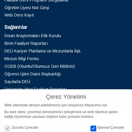
Öğretim Üyesi Not Girişi
Web Ders Kayıt
Bağlantılar
İnsan Araştırmaları Etik Kurulu
Birim Faaliyet Raporları
DEÜ Kariyer Planlama ve Mezunlarla İlşk.
Mezun Bilgi Formu
OGEB (Olumlu/Olumsuz Geri Bildirim)
Öğrenci İşleri Daire Başkanlığı
Sayılarla DEÜ
Üniversite İdari Faaliyet Raporları
Çerez Yönetimi
Kişisel Verilerin Korunması
Web sitemizde devam edebilmeniz için onayınıza ihtiyacımız var.
Bu web sitesi, çevrimiçi deneyiminizi iyileştirmek ve web sitemize gelen
trafiği ölçmemize yarayan bilgileri tutan çerezler kullanır.
Çerez Yönetimi
Zorunlu Çerezler
İşlevsel Çerezler