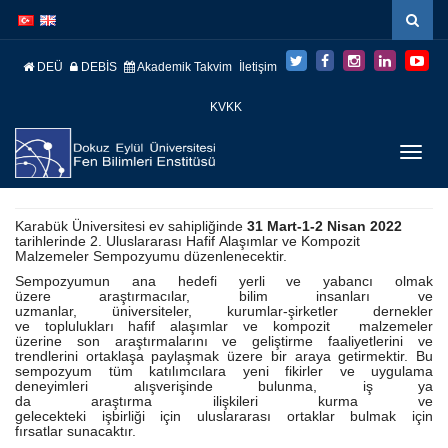
İçeriğe
Navigasyona
atla
atla
DEÜ
DEBİS
Akademik Takvim
İletişim
KVKK
Menüy
Geç
Karabük Üniversitesi ev sahipliğinde
31 Mart-1-2 Nisan 2022
tarihlerinde 2. Uluslararası Hafif Alaşımlar ve Kompozit
Malzemeler Sempozyumu düzenlenecektir.
Sempozyumun ana hedefi yerli ve yabancı olmak
üzere araştırmacılar, bilim insanları ve
uzmanlar, üniversiteler, kurumlar-şirketler dernekler
ve toplulukları hafif alaşımlar ve kompozit malzemeler
üzerine son araştırmalarını ve geliştirme faaliyetlerini ve
trendlerini ortaklaşa paylaşmak üzere bir araya getirmektir. Bu
sempozyum tüm katılımcılara yeni fikirler ve uygulama
deneyimleri alışverişinde bulunma, iş ya
da araştırma ilişkileri kurma ve
gelecekteki işbirliği için uluslararası ortaklar bulmak için
fırsatlar sunacaktır.