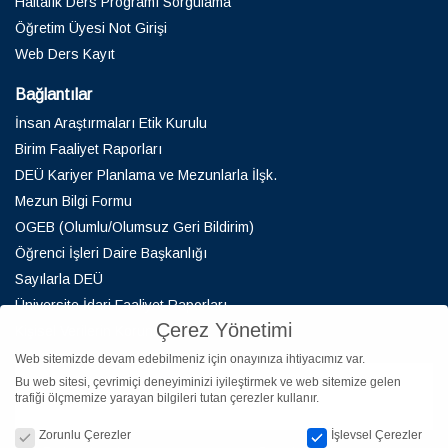
Haftalık Ders Programı Sorgulama
Öğretim Üyesi Not Girişi
Web Ders Kayıt
Bağlantılar
İnsan Araştırmaları Etik Kurulu
Birim Faaliyet Raporları
DEÜ Kariyer Planlama ve Mezunlarla İlşk.
Mezun Bilgi Formu
OGEB (Olumlu/Olumsuz Geri Bildirim)
Öğrenci İşleri Daire Başkanlığı
Sayılarla DEÜ
Üniversite İdari Faaliyet Raporları
Çerez Yönetimi
Kişisel Verilerin Korunması
Web sitemizde devam edebilmeniz için onayınıza ihtiyacımız var.
Bu web sitesi, çevrimiçi deneyiminizi iyileştirmek ve web sitemize gelen
trafiği ölçmemize yarayan bilgileri tutan çerezler kullanır.
Çerez Yönetimi
Zorunlu Çerezler
İşlevsel Çerezler